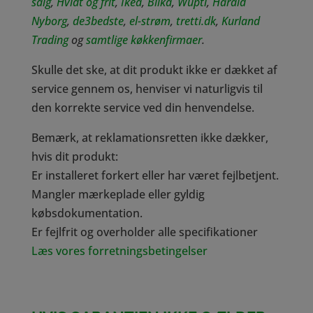
salg
,
Hvidt og frit
,
Ikea
,
Bilka
,
Wupti
,
Harald
Nyborg
,
de3bedste
,
el-strøm
,
tretti.dk
,
Kurland
Trading
og
samtlige køkkenfirmaer
.
Skulle det ske, at dit produkt ikke er dækket af
service gennem os, henviser vi naturligvis til
den korrekte service ved din henvendelse.
Bemærk, at reklamationsretten ikke dækker,
hvis dit produkt:
Er installeret forkert eller har været fejlbetjent.
Mangler mærkeplade eller gyldig
købsdokumentation.
Er fejlfrit og overholder alle specifikationer
Læs vores forretningsbetingelser