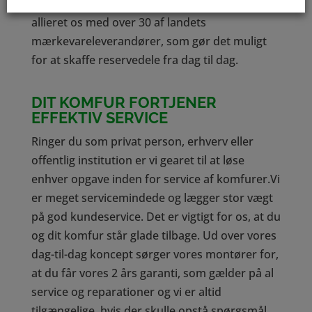
hurtig effektiv service har vi gennem tiden
allieret os med over 30 af landets
mærkevareleverandører, som gør det muligt
for at skaffe reservedele fra dag til dag.
DIT KOMFUR FORTJENER
EFFEKTIV SERVICE
Ringer du som privat person, erhverv eller
offentlig institution er vi gearet til at løse
enhver opgave inden for service af komfurer.Vi
er meget servicemindede og lægger stor vægt
på god kundeservice. Det er vigtigt for os, at du
og dit komfur står glade tilbage. Ud over vores
dag-til-dag koncept sørger vores montører for,
at du får vores 2 års garanti, som gælder på al
service og reparationer og vi er altid
tilgængelige, hvis der skulle opstå spørgsmål