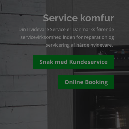
Service komfur
Din Hvidevare Service er Danmarks førende
servicevirksomhed inden for reparation og
servicering af hårde hvidevare.
Snak med Kundeservice
Online Booking