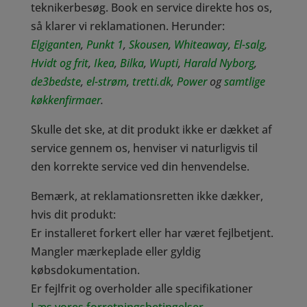
teknikerbesøg. Book en service direkte hos os,
så klarer vi reklamationen. Herunder:
Elgiganten
,
Punkt 1
,
Skousen
,
Whiteaway
,
El-salg
,
Hvidt og frit
,
Ikea
,
Bilka
,
Wupti
,
Harald Nyborg
,
de3bedste
,
el-strøm
,
tretti.dk
,
Power
og
samtlige
køkkenfirmaer
.
Skulle det ske, at dit produkt ikke er dækket af
service gennem os, henviser vi naturligvis til
den korrekte service ved din henvendelse.
Bemærk, at reklamationsretten ikke dækker,
hvis dit produkt:
Er installeret forkert eller har været fejlbetjent.
Mangler mærkeplade eller gyldig
købsdokumentation.
Er fejlfrit og overholder alle specifikationer
Læs vores forretningsbetingelser