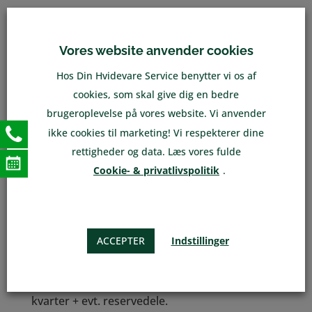
Vores website anvender cookies
KONKURRENCE DYGTIGE PRISER
Hos Din Hvidevare Service benytter vi os af
cookies, som skal give dig en bedre
Fra kun 1195,-
brugeroplevelse på vores website. Vi anvender
ikke cookies til marketing! Vi respekterer dine
Alle priser er inkl. moms.
rettigheder og data. Læs vores fulde
Cookie- & privatlivspolitik
.
Prisen for et standard tekniker besøg er
1195,-
Dette indeholder op til 20 minutters
reparations arbejde uden reservedele.
ACCEPTER
Indstillinger
Tid udover 20 min:
Derudover koster det 275kr pr. påbegyndt
kvarter + evt. reservedele.