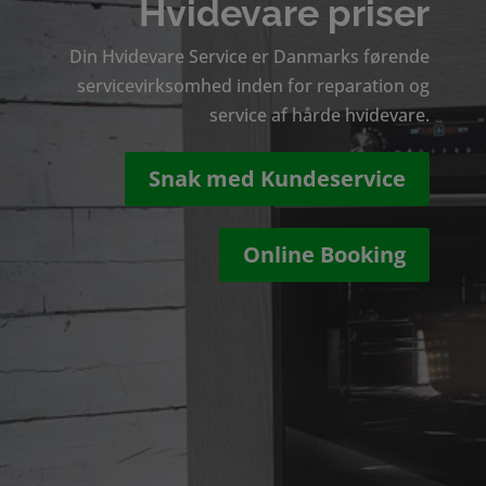
Hvidevare priser
Din Hvidevare Service er Danmarks førende
servicevirksomhed inden for reparation og
service af hårde hvidevare.
Snak med Kundeservice
Online Booking