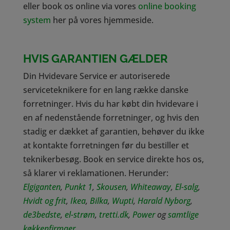
eller book os online via vores
online booking
system
her på vores hjemmeside.
HVIS GARANTIEN GÆLDER
Din Hvidevare Service er autoriserede
serviceteknikere for en lang række danske
forretninger. Hvis du har købt din hvidevare i
en af nedenstående forretninger, og hvis den
stadig er dækket af garantien, behøver du ikke
at kontakte forretningen før du bestiller et
teknikerbesøg. Book en service direkte hos os,
så klarer vi reklamationen. Herunder:
Elgiganten
,
Punkt 1
,
Skousen
,
Whiteaway
,
El-salg
,
Hvidt og frit
,
Ikea
,
Bilka
,
Wupti
,
Harald Nyborg
,
de3bedste
,
el-strøm
,
tretti.dk
,
Power
og
samtlige
køkkenfirmaer
.