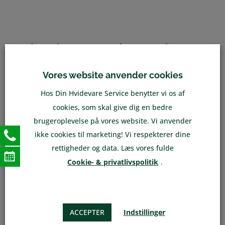
Din Hvidevareservice er altid klar
til at komme dig til undsætning
ved reparation af dit
Gorenje
Vores website anvender cookies
køleskab.
Hos Din Hvidevare Service benytter vi os af
REPARATION AF
GORENJE
cookies, som skal give dig en bedre
KØLESKABE
brugeroplevelse på vores website. Vi anvender
ikke cookies til marketing! Vi respekterer dine
Vi har over 25 servicevogne på vejen på
rettigheder og data. Læs vores fulde
Sjælland og er vi i dit nærområde kan vi hjælpe
Cookie- & privatlivspolitik
.
dig omgående. Din Hvidevareservice er altid
parate til at byde nye kunder og nye
spændende udfordringer velkommen og har
du et
Gorenje
køleskab der skal til reparation,
ACCEPTER
Indstillinger
skal du ikke tøve med at kontakte os.