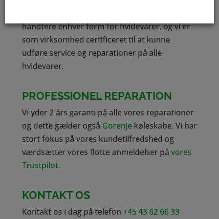
Vores medarbejdere er uddannet til at kunne
håndtere enhver form for hvidevarer, og vi er
som virksomhed certificeret til at kunne
udføre service og reparationer på alle
hvidevarer.
PROFESSIONEL REPARATION
Vi yder 2 års garanti på alle vores reparationer
og dette gælder også
Gorenje
køleskabe. Vi har
stort fokus på vores kundetilfredshed og
værdsætter vores flotte anmeldelser på
vores
Trustpilot
.
KONTAKT OS
Kontakt os i dag på telefon
+45 43 62 66 33