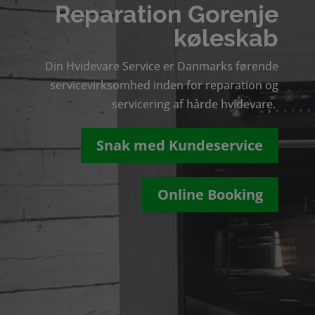
Reparation Gorenje
køleskab
Din Hvidevare Service er Danmarks førende
servicevirksomhed inden for reparation og
servicering af hårde hvidevare.
Snak med Kundeservice
Online Booking